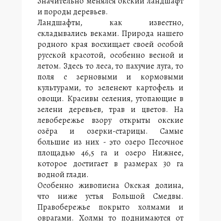
Значительно менялся окский ландшафт
ж
и породы деревьев.
и
в
Ландшафты, как известно,
о
складывались веками. Природа нашего
п
родного края восхищает своей особой
и
русской красотой, особенно весной и
с
летом. Здесь то леса, то пахучие луга, то
н
поля с зерновыми и кормовыми
а
О
культурами, то зеленеют картофель и
к
овощи. Красивы селения, утопающие в
с
зелени деревьев, трав и цветов. На
к
левобережье взору открыты окские
а
озёра и озерки-старицы. Самые
я
большие из них - это озеро Песочное
д
площадью 46,5 га и озеро Нижнее,
о
л
которое достигает в размерах 30 га
и
водной глади.
н
Особенно живописна Окская долина,
а
что ниже устья Большой Смедвы.
,
Правобережье покрыто холмами и
ч
оврагами. Холмы то поднимаются от
т