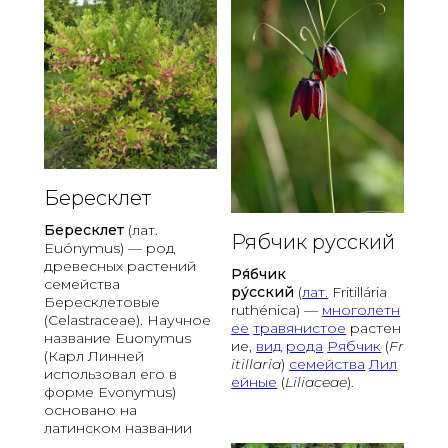
о
к
о
т
о
р
ы
м
т
е
к
Бересклет
у
Бересклет
(лат.
т
Рябчик русский
Euónymus) — род
ж
древесных растений
у
Ря́бчик
семейства
р
ру́сский
(
лат.
Fritillária
Бересклетовые
ч
ruthénica) —
многолетн
(Celastraceae). Научное
а
ее
травянистое
растен
название Euonymus
щ
ие,
вид
рода
Рябчик
(
Fr
(Карл Линней
itillaria
)
семейства
Лил
и
использовал его в
ейные
(
Liliaceae
).
е
форме Evonymus)
п
основано на
о
латинском названии
т