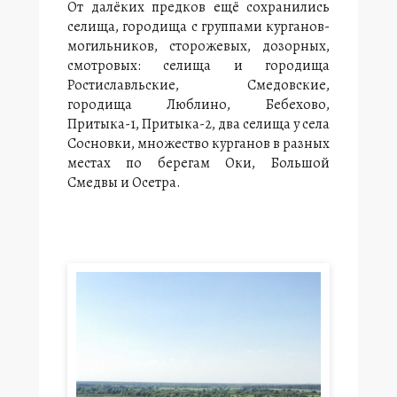
От далёких предков ещё сохранились
селища, городища с группами курганов-
могильников, сторожевых, дозорных,
смотровых: селища и городища
Ростиславльские, Смедовские,
городища Люблино, Бебехово,
Притыка-1, Притыка-2, два селища у села
Сосновки, множество курганов в разных
местах по берегам Оки, Большой
Смедвы и Осетра.
О