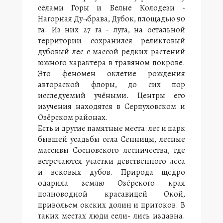
сёлами Горы и Белые Колодези -
Нагорная Ду¬брава, Дубок, площадью 90
га. Из них 27 га - луга, на остальной
территории сохранился реликтовый
дубовый лес с массой редких растений
южного характера в травяном покрове.
Это феномен оклетие рождения
автораской флоры, до сих пор
исследуемый учёными. Центры его
изучения находятся в Серпуховском и
Озёрском районах.
Есть и другие памятные места: лес и парк
бывшей усадьбы села Сенницы, лесные
массивы Сосновского лесничества, где
встречаются участки девственного леса
и вековых дубов. Природа щедро
одарила землю Озёрского края
полноводной красавицей Окой,
привольем окских долин и притоков. В
таких местах люди сели- лись издавна.