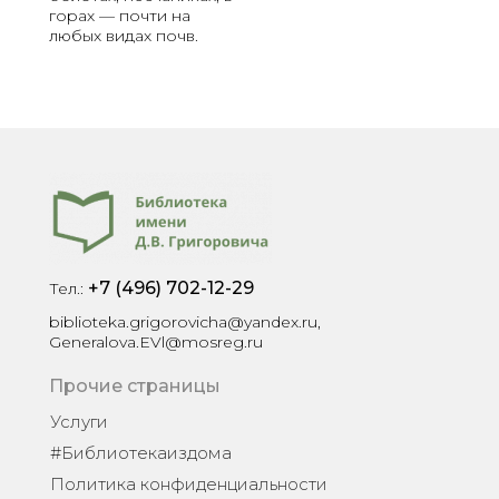
е
горах — почти на
з
любых видах почв.
и
,
р
у
ч
е
й
к
и
.
+7 (496) 702-12-29
Тел.:
biblioteka.grigorovicha@yandex.ru,
Generalova.EVl@mosreg.ru
Прочие страницы
Услуги
#Библиотекаиздома
Политика конфиденциальности