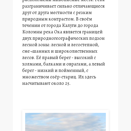
разграничивает сильно отличающиеся
друг от друга местности с резким
природным контрастом. В своём
течении от города Калуги до города
Коломны река Ока является границей
двух природногеографических подзон
лесной зоны: лесной и лесостепной,
сме¬шанных и широколиственных
лесов. Её правый берег - высокий с
холмами, балками и оврагами, а левый
берег - низкий и пойменный, с
множеством озёр-стариц. Их здесь
насчитывают около 25.