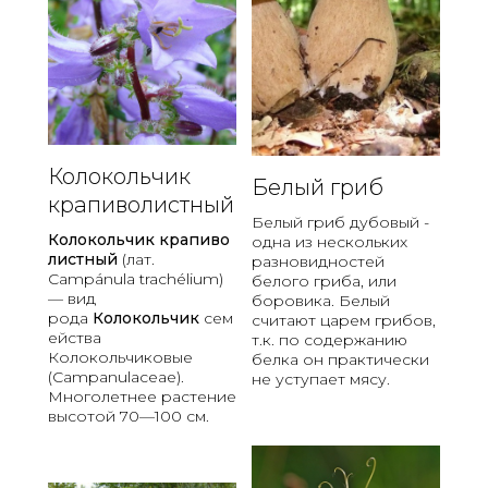
н
о
ж
е
с
т
в
о
Колокольчик
и
Белый гриб
крапиволистный
з
Белый гриб дубовый -
г
Колокольчик
крапиво
одна из нескольких
и
листный
(лат.
разновидностей
б
Campánula trachélium)
белого гриба, или
о
— вид
боровика. Белый
в
рода
Колокольчик
сем
считают царем грибов,
и
ейства
т.к. по содержанию
л
Колокольчиковые
белка он практически
о
(Campanulaceae).
не уступает мясу.
щ
Многолетнее растение
и
высотой 70—100 см.
н
,
п