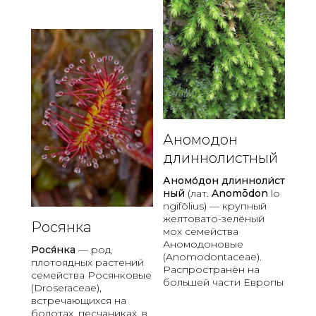
о
к
и
,
п
о
-
с
т
а
Аномодон
р
и
длиннолистный
н
Аномо́дон
длинноли́ст
н
ный
(лат.
Anomōdon
lo
о
ngifōlius) — крупный
м
желтовато-зелёный
у
Росянка
мох семейства
-
Аномодоновые
к
Рося́нка
— род
(Anomodontaceae).
плотоядных растений
о
Распространён на
семейства Росянковые
л
большей части Европы
(Droseraceae),
о
встречающихся на
д
болотах, песчаниках, в