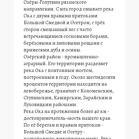
Озёры-Голутвин рязанского
направления. С юга город омывает река
Ока с двумя правыми притоками
Большой Смедвой и Осетром, с трёх
сторон смешанный лес с часто
встречающимися сосновыми борами,
берёзовыми и липовыми рощами с
примесями дуба и осины.
Озёрский район - промышленно-
аграрный. Его территорию разделяет
река Ока с понтонным мостом,
построенным в году. Около шестидесяти
процентов территории находится на
левобережье, граничит с Коломенским,
Ступинским, Каширским, Зарайским и
Луховицким районами.
Река Ока на протяжении более 40 км -
достопримечатель¬ность нашего края.
По её берегам и правым притокам -
Большой Смедве и Осетру -
расположены живописные места. Река