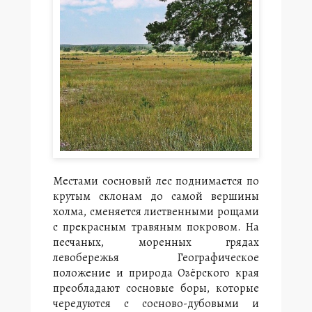
.
П
р
а
в
о
б
е
р
е
ж
ь
е
п
Местами сосновый лес поднимается по
о
крутым склонам до самой вершины
к
холма, сменяется лиственными рощами
р
ы
с прекрасным травяным покровом. На
т
песчаных, моренных грядах
о
левобережья Географическое
х
положение и природа Озёрского края
о
преобладают сосновые боры, которые
л
Г
чередуются с сосново-дубовыми и
м