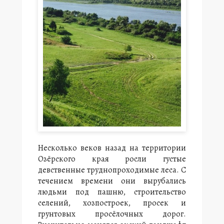
к
с
к
а
я
д
о
л
и
н
а
Несколько веков назад на территории
О
Озёрского края росли густые
с
девственные труднопроходимые леса. С
о
б
течением времени они вырубались
е
людьми под пашню, строительство
н
селений, хозпостроек, просек и
н
грунтовых просёлочных дорог.
о