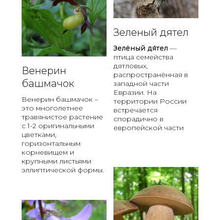
и
х
б
о
л
в
Зеленый дятел
и
а
ж
н
Зелёный
дя́тел
—
а
и
птица семейства
ю
е
дятловых,
т
Венерин
г
распространённая в
с
р
башмачок
западной части
я
у
Евразии. На
к
з
Венерин башмачок –
территории России
в
а
это многолетнее
встречается
о
травянистое растение
спорадично в
д
с 1-2 оригинальными
европейской части
е
цветками,
,
горизонтальным
корневищем и
о
крупными листьями
б
эллиптической формы.
р
а
з
у
я
м