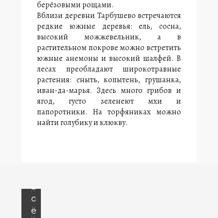
р
берёзовыми рощами.
а
м
Вблизи деревни Тарбушево встречаются
у
и
редкие южные деревья: ель, сосна,
з
и
высокий можжевельник, а в
о
о
растительном покрове можно встретить
в
п
южные анемоны и высокий шалфей. В
р
е
лесах преобладают широкотравные
а
р
г
растения: сныть, копытень, грушанка,
а
е
иван-да-марья. Здесь много грибов и
м
в
ягод, густо зеленеют мхи и
и
папоротники. На торфяниках можно
о
.
найти голубику и клюкву.
Х
з
о
к
л
и
м
п
ы
т
о
о
в
п
с
о
д
е
н