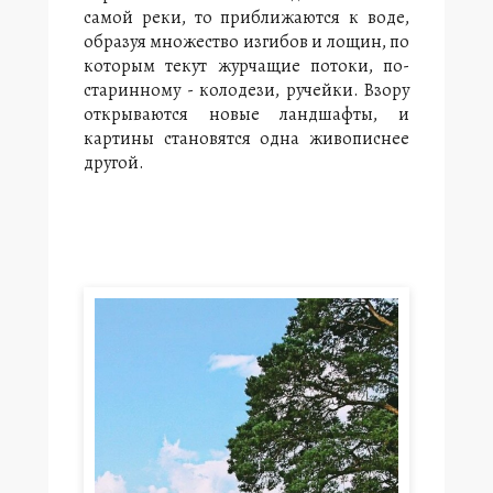
о
самой реки, то приближаются к воде,
н
образуя множество изгибов и лощин, по
и
которым текут журчащие потоки, по-
ж
старинному - колодези, ручейки. Взору
е
открываются новые ландшафты, и
у
картины становятся одна живописнее
с
т
другой.
ь
я
Б
о
л
ь
ш
о
й
С
м
е
д
в
ы