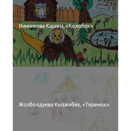
Винникова Карина, «Колобок»
Жолболдуева Кызжибек, «Теремок»