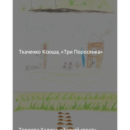
Ткаченко Ксюша, «Три Поросенка»
Тороева Хадича, «Заячий хвост»